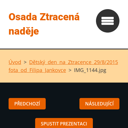
Osada Ztracená
naděje
Úvod
>
Dětský den na Ztracence 29/8/2015
fota od Filipa Jankovce
>
IMG_1144.jpg
PŘEDCHOZÍ
NÁSLEDUJÍCÍ
SPUSTIT PREZENTACI