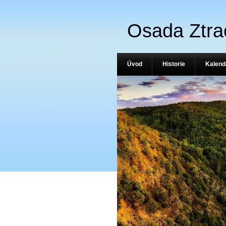
Osada Ztra
Úvod
Historie
Kalend