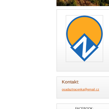
Kontakt:
osadaztr
acenka@e
mail.cz
FACEBOOK: