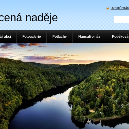
Úvodní strá
cená naděje
ář akcí
Fotogalerie
Potlachy
Napsali o nás
Poděková