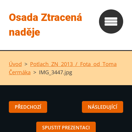
Osada Ztracená
naděje
Úvod
>
Potlach ZN 2013 / Fota od Toma
Čermáka
>
IMG_3447.jpg
PŘEDCHOZÍ
NÁSLEDUJÍCÍ
SPUSTIT PREZENTACI