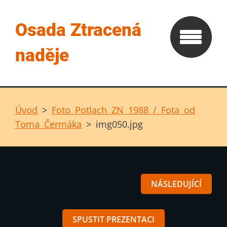
Osada Ztracená
naděje
Úvod
>
Foto Potlach ZN 1988 / Fota od
Toma Čermáka
>
img050.jpg
NÁSLEDUJÍCÍ
SPUSTIT PREZENTACI