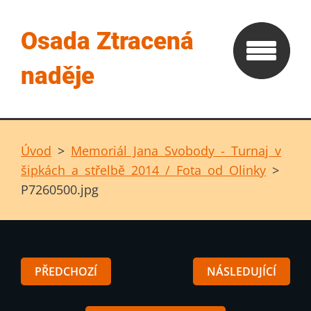
Osada Ztracená
naděje
Úvod
>
Memoriál Jana Svobody - Turnaj v
šipkách a střelbě 2014 / Fota od Olinky
>
P7260500.jpg
PŘEDCHOZÍ
NÁSLEDUJÍCÍ