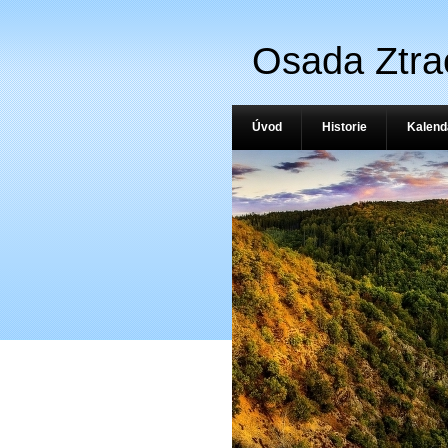
Osada Ztra
Úvod
Historie
Kalend