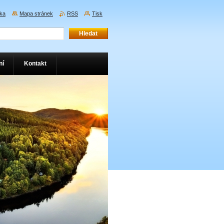
nka
Mapa stránek
RSS
Tisk
ní
Kontakt