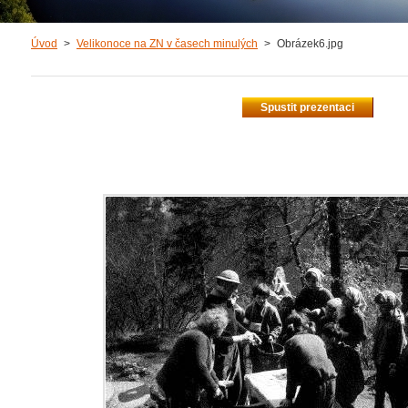
Úvod
>
Velikonoce na ZN v časech minulých
>
Obrázek6.jpg
Spustit prezentaci