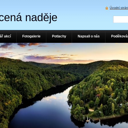
Úvodní strá
cená naděje
ář akcí
Fotogalerie
Potlachy
Napsali o nás
Poděková