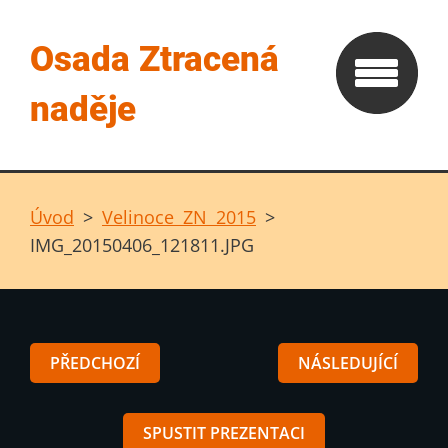
Osada Ztracená
naděje
Úvod
>
Velinoce ZN 2015
>
IMG_20150406_121811.JPG
PŘEDCHOZÍ
NÁSLEDUJÍCÍ
SPUSTIT PREZENTACI