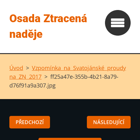
Osada Ztracená
naděje
Úvod
>
Vzpomínka na Svatojánské proudy
na ZN 2017
>
ff25a47e-355b-4b21-8a79-
d76f91a9a307.jpg
PŘEDCHOZÍ
NÁSLEDUJÍCÍ