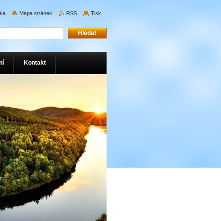
nka
Mapa stránek
RSS
Tisk
ní
Kontakt