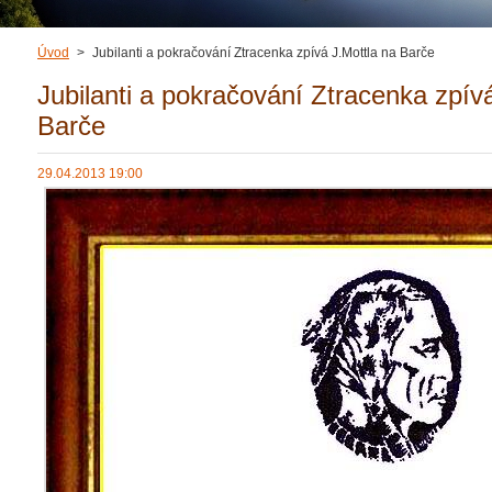
Úvod
>
Jubilanti a pokračování Ztracenka zpívá J.Mottla na Barče
Jubilanti a pokračování Ztracenka zpív
Barče
29.04.2013 19:00