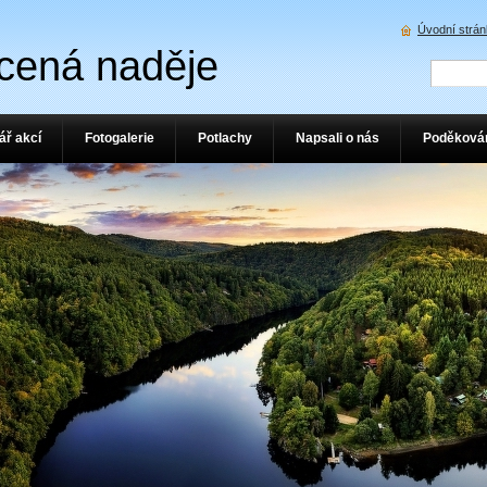
Úvodní strá
cená naděje
ář akcí
Fotogalerie
Potlachy
Napsali o nás
Poděková