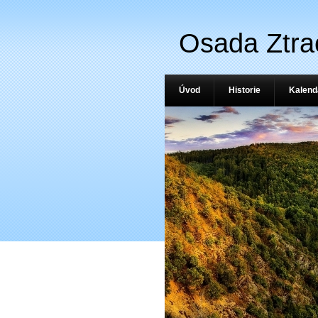
Osada Ztra
Úvod
Historie
Kalend