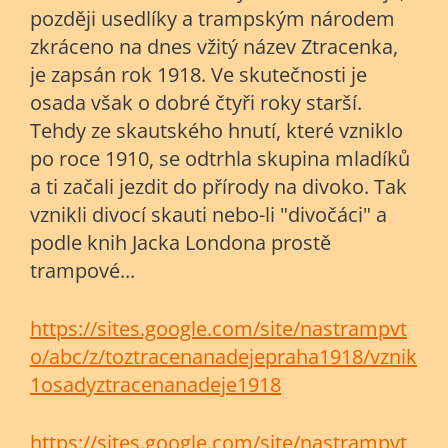
později usedlíky a trampským národem
zkráceno na dnes vžitý název Ztracenka,
je zapsán rok 1918.
Ve skutečnosti je
osada však o dobré čtyři roky starší.
Tehdy ze skautského hnutí, které vzniklo
po roce 1910, se odtrhla skupina mladíků
a ti začali jezdit do přírody na divoko. Tak
vznikli divocí skauti nebo-li "divočáci" a
podle knih Jacka Londona prostě
trampové...
https://sites.google.com/site/nastrampvt
o/abc/z/toztracenanadejepraha1918/vznik
1osadyztracenanadeje1918
https://sites.google.com/site/nastrampvt