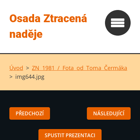
Osada Ztracená
naděje
Úvod
>
ZN 1981 / Fota od Toma Čermáka
>
img644.jpg
PŘEDCHOZÍ
NÁSLEDUJÍCÍ
SPUSTIT PREZENTACI