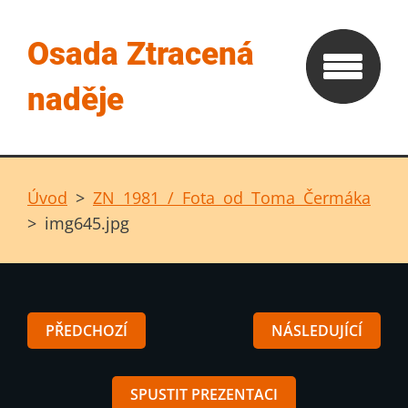
Osada Ztracená
naděje
Úvod
>
ZN 1981 / Fota od Toma Čermáka
>
img645.jpg
PŘEDCHOZÍ
NÁSLEDUJÍCÍ
SPUSTIT PREZENTACI