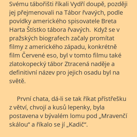
Svému tábořišti říkali Vydří doupě, později
jej přejmenovali na Tábor řvavých, podle
povídky amerického spisovatele Breta
Harta Štístko tábora řvavých. Když se v
pražských biografech začaly promítat
filmy z amerického západu, konkrétně
film Červené eso, byl v tomto filmu také
zlatokopecký tábor Ztracená naděje a
definitivní název pro jejich osadu byl na
světě.
První chata, dá-li se tak říkat přístřešku
z větví, chvojí a kusů lepenky, byla
postavena v bývalém lomu pod „Mravenčí
skálou“ a říkalo se jí „Kadič“.