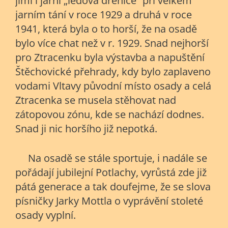
jimi i jarní „ledová dřenice“ při velkém
jarním tání v roce 1929 a druhá v roce
1941, která byla o to horší, že na osadě
bylo více chat než v r. 1929. Snad nejhorší
pro Ztracenku byla výstavba a napuštění
Štěchovické přehrady, kdy bylo zaplaveno
vodami Vltavy původní místo osady a celá
Ztracenka se musela stěhovat nad
zátopovou zónu, kde se nachází dodnes.
Snad ji nic horšího již nepotká.
Na osadě se stále sportuje, i nadále se
pořádají jubilejní Potlachy, vyrůstá zde již
pátá generace a tak doufejme, že se slova
písničky Jarky Mottla o vyprávění stoleté
osady vyplní.