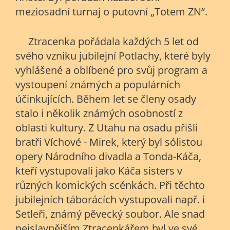
meziosadní turnaj o putovní „Totem ZN“.
Ztracenka pořádala každých 5 let od
svého vzniku jubilejní Potlachy, které byly
vyhlášené a oblíbené pro svůj program a
vystoupení známých a populárních
účinkujících. Během let se členy osady
stalo i několik známých osobností z
oblasti kultury. Z Utahu na osadu přišli
bratři Víchové - Mirek, který byl sólistou
opery Národního divadla a Tonda-Káča,
kteří vystupovali jako Káča sisters v
různých komických scénkách. Při těchto
jubilejních táborácích vystupovali např. i
Setleři, známý pěvecký soubor. Ale snad
nejslavnějším Ztracenkářem byl ve své