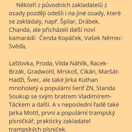
Někteří z původních zakladatelů z
osady později odešli i na jiné osady, které
se zakládaly, např. Špilar, Drábek,
Chanda, ale přicházeli další noví
kamarádi: Čenda Kopáček, Vašek Němec-
Svěďa,
Lašťovka, Proda, Vilda Náhlík, Racek-
Brzák, Gradwohl, Mrskoš, Cikán, Maršát-
Hadži, Švec, ale také Jirka Kuthan
mnoholetý a populární šerif ZN, Standa
Soukup se svým bratrem Vladimírem-
Táckem a další. A v neposlední řadě také
Jarka Mottl, první a populární trampský
písničkář, prakticky zakladatel
trampských písniček.