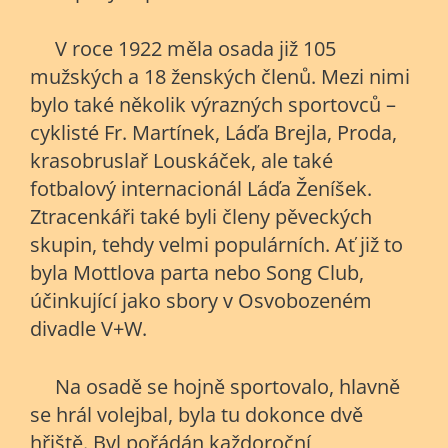
V roce 1922 měla osada již 105
mužských a 18 ženských členů. Mezi nimi
bylo také několik výrazných sportovců –
cyklisté Fr. Martínek, Láďa Brejla, Proda,
krasobruslař Louskáček, ale také
fotbalový internacionál Láďa Ženíšek.
Ztracenkáři také byli členy pěveckých
skupin, tehdy velmi populárních. Ať již to
byla Mottlova parta nebo Song Club,
účinkující jako sbory v Osvobozeném
divadle V+W.
Na osadě se hojně sportovalo, hlavně
se hrál volejbal, byla tu dokonce dvě
hřiště. Byl pořádán každoroční