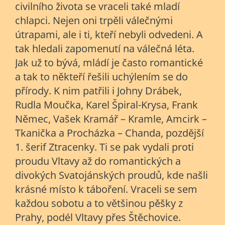
civilního života se vraceli také mladí
chlapci. Nejen oni trpěli válečnými
útrapami, ale i ti, kteří nebyli odvedeni. A
tak hledali zapomenutí na válečná léta.
Jak už to bývá, mládí je často romantické
a tak to někteří řešili uchýlením se do
přírody. K nim patřili i Johny Drábek,
Rudla Moučka, Karel Špiral-Krysa, Frank
Němec, Vašek Kramář – Kramle, Amcirk –
Tkanička a Procházka – Chanda, pozdější
1. šerif Ztracenky. Ti se pak vydali proti
proudu Vltavy až do romantických a
divokých Svatojánských proudů, kde našli
krásné místo k táboření. Vraceli se sem
každou sobotu a to většinou pěšky z
Prahy, podél Vltavy přes Štěchovice.