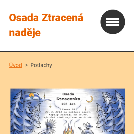
Osada Ztracená
naděje
Úvod
>
Potlachy