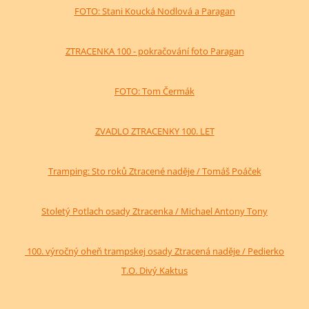
FOTO: Stani Koucká Nodlová a Paragan
ZTRACENKA 100 - pokračování foto Paragan
FOTO: Tom Čermák
ZVADLO ZTRACENKY 100. LET
Tramping: Sto roků Ztracené naděje / Tomáš Poáček
Stoletý Potlach osady Ztracenka / Michael Antony Tony
100. výročný oheň trampskej osady Ztracená naděje / Pedierko
T.O. Divý Kaktus