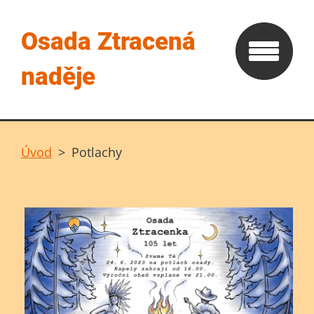
Osada Ztracená
naděje
Úvod
>
Potlachy