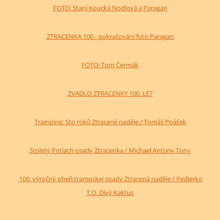
FOTO: Stani Koucká Nodlová a Paragan
ZTRACENKA 100 - pokračování foto Paragan
FOTO: Tom Čermák
ZVADLO ZTRACENKY 100. LET
Tramping: Sto roků Ztracené naděje / Tomáš Poáček
Stoletý Potlach osady Ztracenka / Michael Antony Tony
100. výročný oheň trampskej osady Ztracená naděje / Pedierko
T.O. Divý Kaktus