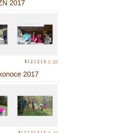
 ZN 2017
1
|
2
|
3
|
4
>
>>
ikonoce 2017
1
|
2
|
3
|
4
|
5
>
>>