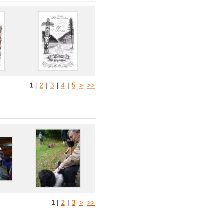
1
|
2
|
3
|
4
|
5
>
>>
1
|
2
|
3
>
>>