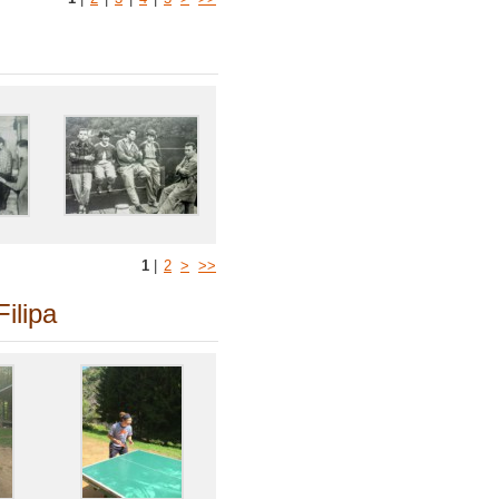
1
|
2
>
>>
ilipa