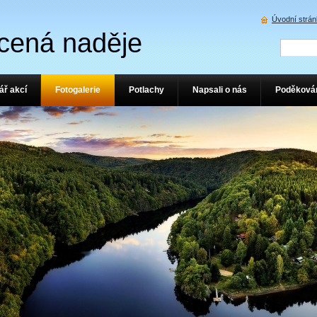
Úvodní strá
cená naděje
ář akcí
Fotogalerie
Potlachy
Napsali o nás
Poděková