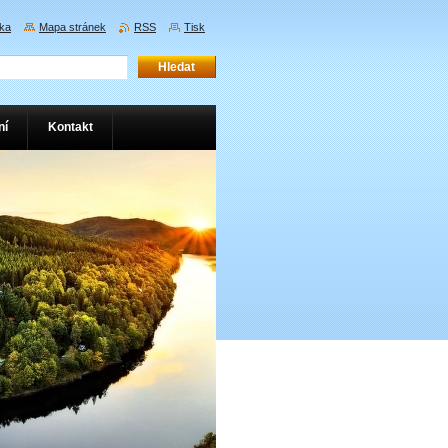
nka
Mapa stránek
RSS
Tisk
ní
Kontakt