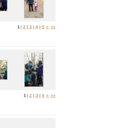
1
|
2
|
3
|
4
|
5
>
>>
1
|
2
|
3
|
4
>
>>