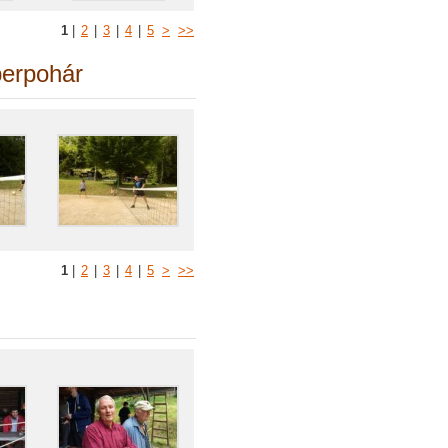
1
|
2
|
3
|
4
|
5
>
>>
perpohár
1
|
2
|
3
|
4
|
5
>
>>