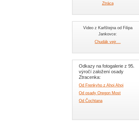
Ztráca
Video z Karlštejna od Filipa
Jankovce:
Chudák vejr....
Odkazy na fotogalerie z 95.
výročí založení osady
Ztracenka:
Od Frenkyho z Ahoj Ahoj
Od osady Oregon Most
Od Čochtana