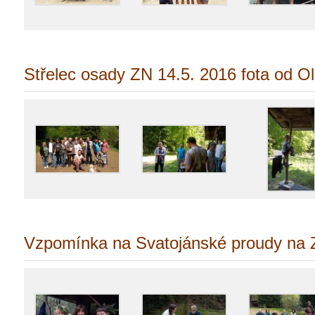
Střelec osady ZN 14.5. 2016 fota od Ol
Vzpomínka na Svatojánské proudy na