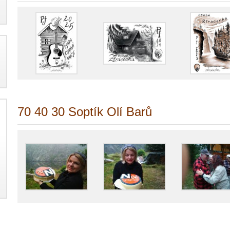
70 40 30 Soptík Olí Barů