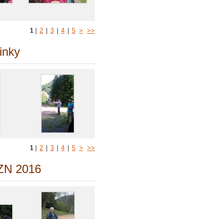
1
|
2
|
3
|
4
|
5
>
>>
inky
1
|
2
|
3
|
4
|
5
>
>>
 ZN 2016