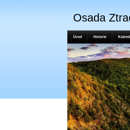
Osada Ztra
Úvod
Historie
Kalend